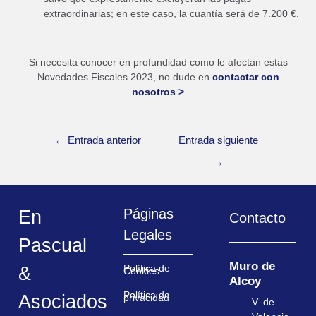
extraordinarias; en este caso, la cuantía será de 7.200 €.
Si necesita conocer en profundidad como le afectan estas
Novedades Fiscales 2023, no dude en
contactar con
nosotros >
←
Entrada anterior
Entrada siguiente
→
Páginas
En
Contacto
Legales
Pascual
Muro de
&
Política de
Cookies
Alcoy
Política de
Asociados
privacidad
V. de