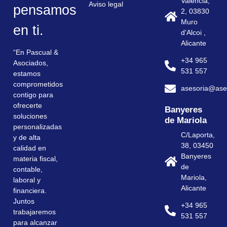
Valencia,
Aviso legal
pensamos
2, 03830
Muro
en ti.
d'Alcoi ,
Alicante
“En Pascual &
+34 965
Asociados,
531 557
estamos
comprometidos
asesoria@ase
contigo para
ofrecerte
Banyeres
soluciones
de Mariola
personalizadas
C/Laporta,
y de alta
38, 03450
calidad en
Banyeres
materia fiscal,
de
contable,
Mariola,
laboral y
Alicante
financiera.
Juntos
+34 965
trabajaremos
531 557
para alcanzar